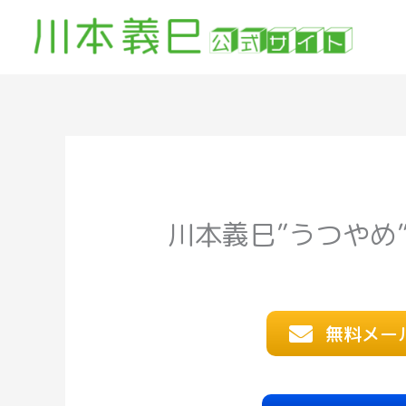
内
容
を
ス
キ
ッ
プ
川本義巳”うつやめ
無料メー