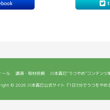
ebook
t
ィール
講演・取材依頼
川本義巳”うつやめ”コンテンツ
right © 2026
川本義巳公式サイト『1日3分でうつをやめ