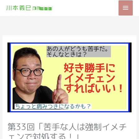
内
メ
容
を
イ
ス
キ
ン
ッ
メ
プ
ニ
ュ
ー
第33回「苦手な人は強制イメチ
ェンで対処する！」