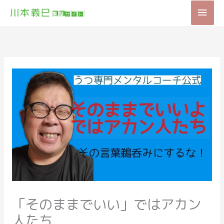
内
メ
容
を
イ
ス
キ
ン
ッ
メ
プ
ニ
ュ
ー
「そのままでいい」ではアカン
人たち