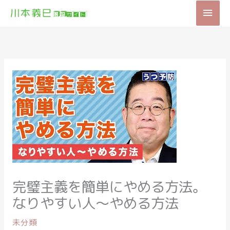
内
メ
容
を
イ
ス
キ
ン
ッ
メ
プ
ニ
ュ
ー
完璧主義を簡単にやめる方法。
なりやすい人〜やめる方法
未分類