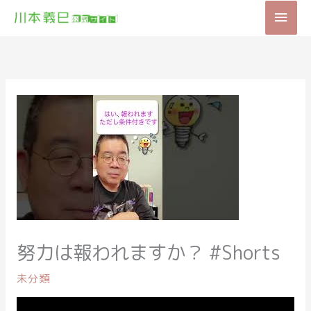
内
メ
容
を
イ
ス
キ
ン
ッ
メ
プ
ニ
ュ
ー
努力は報われますか？ #Shorts
未分類