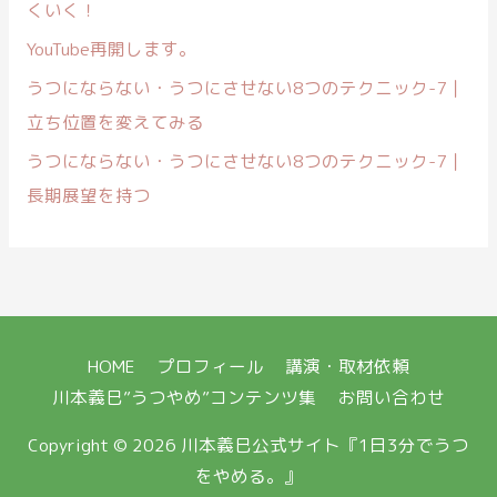
くいく！
YouTube再開します。
うつにならない・うつにさせない8つのテクニック-7｜
立ち位置を変えてみる
うつにならない・うつにさせない8つのテクニック-7｜
長期展望を持つ
HOME
プロフィール
講演・取材依頼
川本義巳”うつやめ”コンテンツ集
お問い合わせ
Copyright © 2026
川本義巳公式サイト『1日3分でうつ
をやめる。』